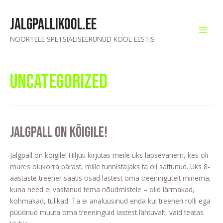
Jalgpallikool.ee
NOORTELE SPETSIALISEERUNUD KOOL EESTIS
Uncategorized
Jalgpall on kõigile!
Jalgpall on kõigile! Hiljuti kirjutas meile üks lapsevanem, kes oli
mures olukorra pärast, mille tunnistajaks ta oli sattunud. Üks 8-
aastaste treener saatis osad lastest oma treeningutelt minema,
kuna need ei vastanud tema nõudmistele – olid lärmakad,
kohmakad, tülikad. Ta ei analüüsinud enda kui treeneri rolli ega
püüdnud muuta oma treeninguid lastest lähtuvalt, vaid teatas